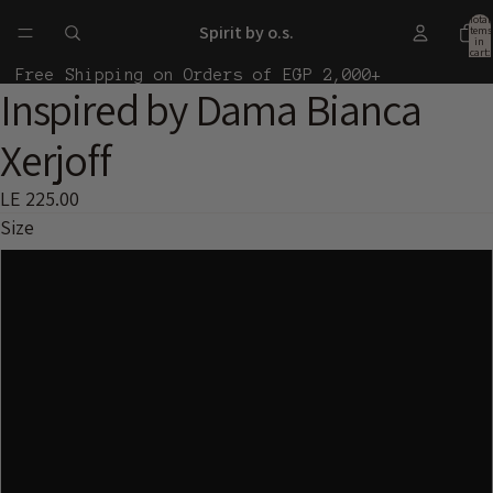
Total
Spirit by o.s.
items
in
cart:
0
Free Shipping on Orders of EGP 2,000+
Inspired by Dama Bianca
Open
Open
image
image
Xerjoff
in
in
full
full
LE 225.00
screen
screen
Size
10ml
30ml
50ml
100ml