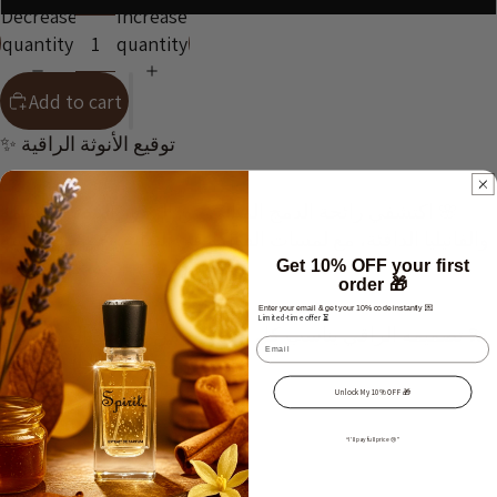
Decrease
Increase
quantity
quantity
Add to cart
✨
توقيع الأنوثة الراقية
🌸 اكتشفي رائحة الدمج المثالي بين الزهور البيضاء الناعمة
والفانيليا الدافئة، مع لمسات الفواكه في البداية وخواتيم خشبية
مسكية فاخرة.
Get 10% OFF your first
order 🎁
Enter your email & get your 10% code instantly 💌
Limited-time offer ⏳
💫 تصميمه الراقي يناسب كل لحظة — من صباحك العملي إلى
Email
سهراتك الخاصة.
Unlock My 10% OFF 🎁
🌸 أنوثة
“I’ll pay full price 😢”