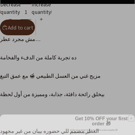
Decrease
Increase
quantity
quantity
Add to cart
مش مجرد عطر…
ده تجربة كاملة من الدفء والفخامة
مزيج غني من العسل الطبيعي 🍯 مع عمق التبغ
بيخلق رائحة دافئة، جذابة، ومميزة من أول لحظة
Get 10% OFF your first
order 🎁
Enter your email & get your 10% code instantly 💌
العطر مصمم للي حضوره بيبان من غير مجهود
Limited-time offer ⏳