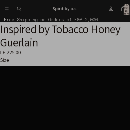
Total
Spirit by o.s.
items
in
cart:
0
Free Shipping on Orders of EGP 2,000+
Inspired by Tobacco Honey
Open
Open
image
image
Guerlain
in
in
full
full
LE 225.00
screen
screen
Size
10ml
30ml
50ml
100ml