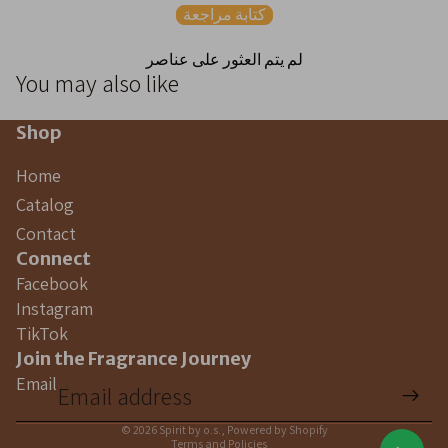
كتابة مراجعة
لم يتم العثور على عناصر
You may also like
Shop
Home
Catalog
Contact
Connect
Facebook
Instagram
TikTok
Join the Fragrance Journey
Email
Privacy policy
© 2026
Spirit by o.s.
,
Powered by Shopify
Terms and Policies