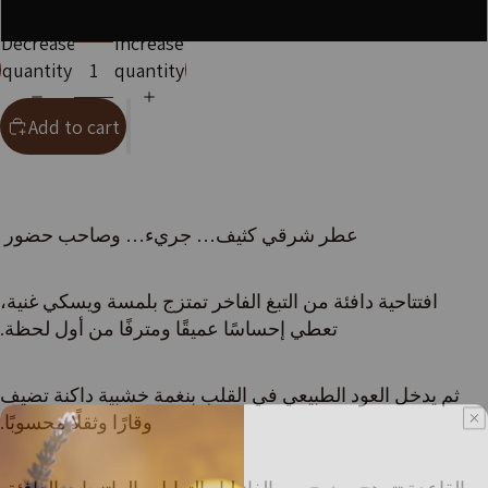
100ml
Decrease
Increase
quantity
quantity
Add to cart
عطر شرقي كثيف… جريء… وصاحب حضور
افتتاحية دافئة من التبغ الفاخر تمتزج بلمسة ويسكي غنية،
تعطي إحساسًا عميقًا ومترفًا من أول لحظة.
ثم يدخل العود الطبيعي في القلب بنغمة خشبية داكنة تضيف
وقارًا وثقلًا محسوبًا.
Get 10% OFF your first