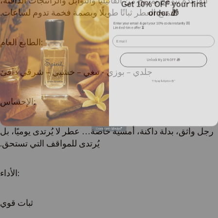
القاعدة تتوهج بمزيج من الفانيليا والتوابل والراتنجات الدافئة،
order 🎁
لتمنح العطر ثباتًا طويلًا وبصمة فخمة تدوم لساعات.
Enter your email & get your 10% code instantly 💌
Limited-time offer ⏳
Email
الطابع العام:
Unlock My 10% OFF 🎁
جلدي – بوزي - تبغي – خشبي – شرقي دافئ
“I’ll pay full price 😢”
الإحساس:
رجل واثق، بدلة داكنة، أمسية خاصة… عطر لا يُرتدى يوميًا، بل
يُرتدى للمواقف التي تستحق.
الأداء:
ثبات قوي