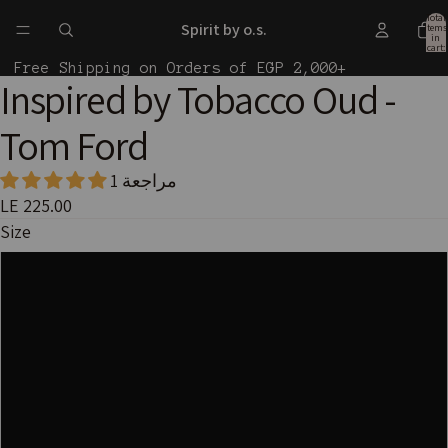
Total
Spirit by o.s.
items
in
cart:
0
Free Shipping on Orders of EGP 2,000+
Inspired by Tobacco Oud -
Open
image
Tom Ford
in
full
1 مراجعة
screen
LE 225.00
Size
10ml
30ml
50ml