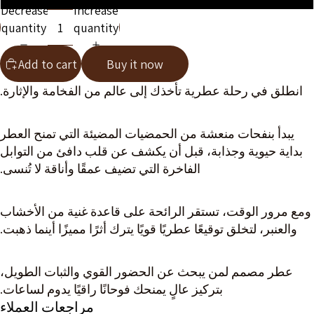
Decrease
Increase
quantity
quantity
Add to cart
Buy it now
انطلق في رحلة عطرية تأخذك إلى عالم من الفخامة والإثارة.
يبدأ بنفحات منعشة من الحمضيات المضيئة التي تمنح العطر
Get 10% OFF your first
بداية حيوية وجذابة، قبل أن يكشف عن قلب دافئ من التوابل
order 🎁
الفاخرة التي تضيف عمقًا وأناقة لا تُنسى.
Enter your email & get your 10% code instantly 💌
Limited-time offer ⏳
Email
ومع مرور الوقت، تستقر الرائحة على قاعدة غنية من الأخشاب
والعنبر، لتخلق توقيعًا عطريًا قويًا يترك أثرًا مميزًا أينما ذهبت.
Unlock My 10% OFF 🎁
“I’ll pay full price 😢”
عطر مصمم لمن يبحث عن الحضور القوي والثبات الطويل،
بتركيز عالٍ يمنحك فوحانًا راقيًا يدوم لساعات.
مراجعات العملاء