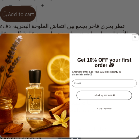
Add to cart
عطر بحري فاخر يجمع بين انتعاش الملوحة البحرية، دفء
الأخشاب، ولمسات عنبر ناعمة تعطي حضورًا هادئًا ومميزًا.
مستوحى من أجواء اليخوت المفتوحة وهواء البحر وقت
الغروب، ليقدم طابع نظيف، راقٍ، ومختلف عن العطور الفريش
Get 10% OFF your first
order 🎁
التقليدية.
Enter your email & get your 10% code instantly 💌
Limited-time offer ⏳
Email
نفحات بحرية مالحة أنيقة
أخشاب دافئة وعنبر ناعم
Unlock My 10% OFF 🎁
ثبات ممتاز وفوحان راقٍ بدون مبالغة
مناسب للاستخدام اليومي والمناسبات
“I’ll pay full price 😢”
عطر لمن يبحث عن الفخامة الهادئة… لا الضجيج.
مراجعات العملاء