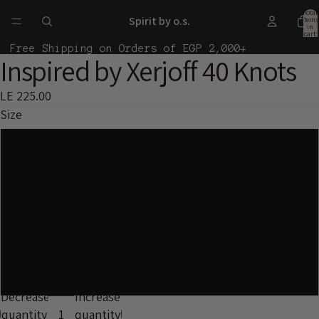
Total
Spirit by o.s.
items
in
cart:
0
Free Shipping on Orders of EGP 2,000+
Inspired by Xerjoff 40 Knots
Open
image
LE 225.00
in
Size
full
screen
10ml
30ml
50ml
100ml
Decrease
Increase
quantity
quantity